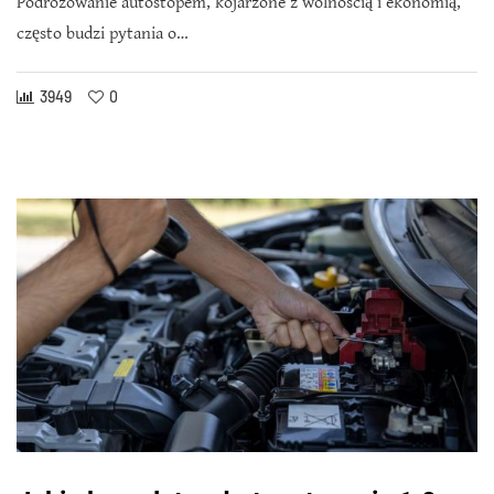
Podróżowanie autostopem, kojarzone z wolnością i ekonomią,
często budzi pytania o…
3949
0