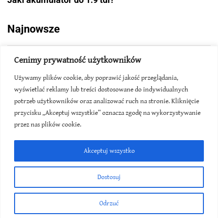
Najnowsze
Cenimy prywatność użytkowników
Używamy plików cookie, aby poprawić jakość przeglądania,
wyświetlać reklamy lub treści dostosowane do indywidualnych
potrzeb użytkowników oraz analizować ruch na stronie. Kliknięcie
przycisku „Akceptuj wszystkie” oznacza zgodę na wykorzystywanie
przez nas plików cookie.
Akceptuj wszystko
Dostosuj
Odrzuć
Akumulator w renault trafic - gdzie jest?
C